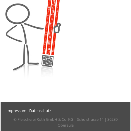
Impressum
Datenschutz
© Fleischerei Roth GmbH & Co. KG | Schulstrasse 14 | 36280
Oberaula