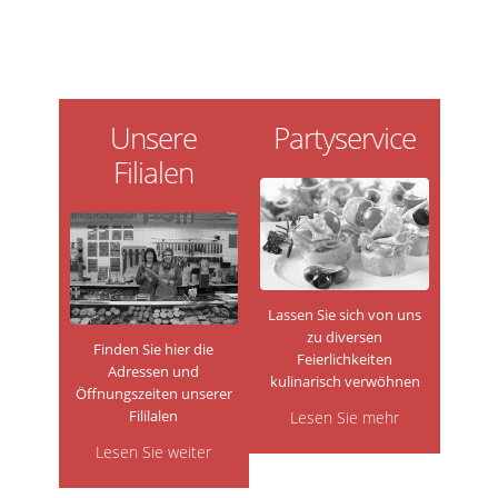
Unsere
Partyservice
Filialen
Lassen Sie sich von uns
zu diversen
Finden Sie hier die
Feierlichkeiten
Adressen und
kulinarisch verwöhnen
Öffnungszeiten unserer
Fililalen
Lesen Sie mehr
Lesen Sie weiter