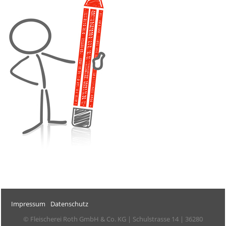
Impressum
Datenschutz
© Fleischerei Roth GmbH & Co. KG | Schulstrasse 14 | 36280