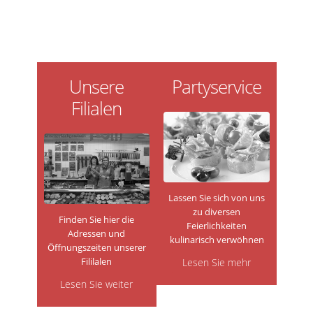
Unsere
Partyservice
Filialen
Lassen Sie sich von uns
zu diversen
Finden Sie hier die
Feierlichkeiten
Adressen und
kulinarisch verwöhnen
Öffnungszeiten unserer
Fililalen
Lesen Sie mehr
Lesen Sie weiter